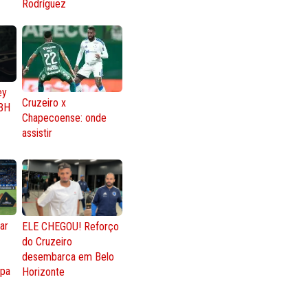
Rodríguez
ey
Cruzeiro x
BH
Chapecoense: onde
assistir
ar
ELE CHEGOU! Reforço
do Cruzeiro
o
desembarca em Belo
opa
Horizonte