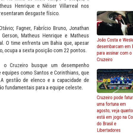
heus Henrique e Néiser Villarreal nos
presentaram desgaste físico.
távio; Fagner, Fabrício Bruno, Jonathan
 Gerson, Matheus Henrique e Matheus
João Costa e Wesl
real. O time enfrenta um Bahia que, apesar
desembarcam em 
o, ocupa a sexta posição com 22 pontos.
para assinar com o
Cruzeiro
e o Cruzeiro busque um desempenho
e equipes como Santos e Corinthians, que
. A gestão de elenco e a capacidade de
ão fundamentais para a equipe celeste.
Cruzeiro pode fatur
uma fortuna em
agosto; veja quant
está em jogo na C
do Brasil e
Libertadores