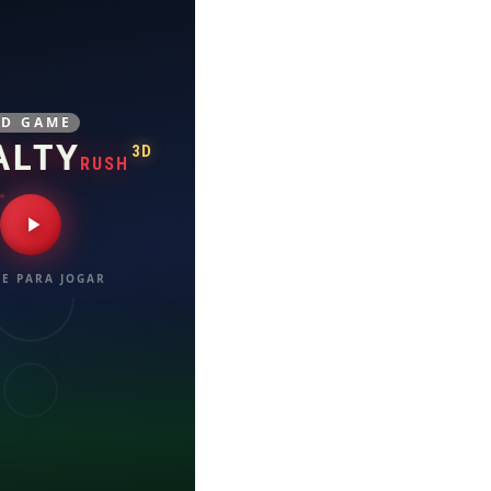
3D GAME
ALTY
3D
RUSH
E PARA JOGAR