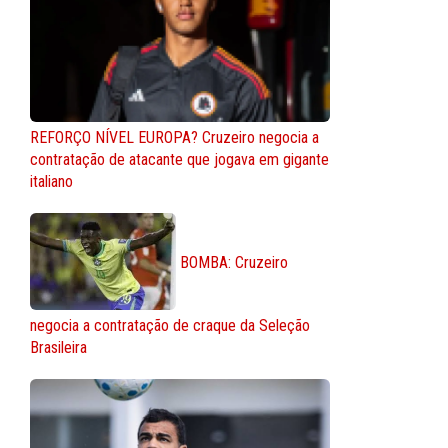
REFORÇO NÍVEL EUROPA? Cruzeiro negocia a
contratação de atacante que jogava em gigante
italiano
BOMBA: Cruzeiro
negocia a contratação de craque da Seleção
Brasileira