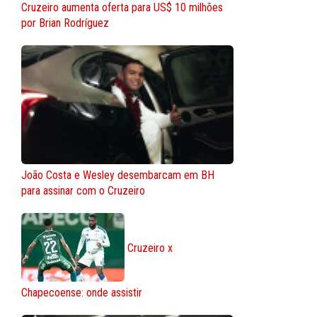
Cruzeiro aumenta oferta para US$ 10 milhões
por Brian Rodríguez
João Costa e Wesley desembarcam em BH
para assinar com o Cruzeiro
Cruzeiro x
Chapecoense: onde assistir