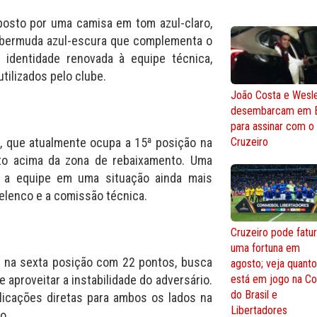
osto por uma camisa em tom azul-claro,
 bermuda azul-escura que complementa o
 identidade renovada à equipe técnica,
tilizados pelo clube.
João Costa e Wesl
desembarcam em 
para assinar com o
o, que atualmente ocupa a 15ª posição na
Cruzeiro
to acima da zona de rebaixamento. Uma
r a equipe em uma situação ainda mais
elenco e a comissão técnica.
Cruzeiro pode fatur
uma fortuna em
ra na sexta posição com 22 pontos, busca
agosto; veja quant
 aproveitar a instabilidade do adversário.
está em jogo na C
do Brasil e
licações diretas para ambos os lados na
Libertadores
o.