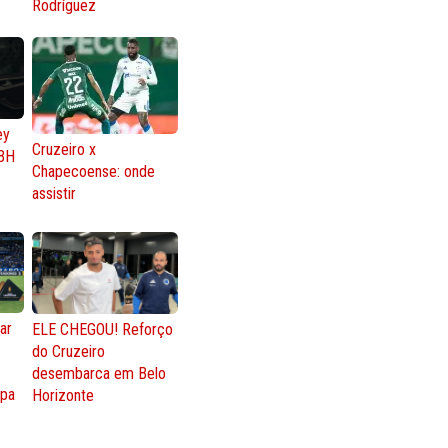
Rodríguez
ey
Cruzeiro x
BH
Chapecoense: onde
assistir
ar
ELE CHEGOU! Reforço
do Cruzeiro
o
desembarca em Belo
opa
Horizonte