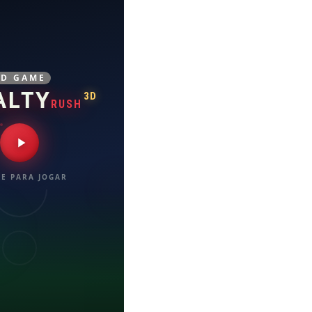
3D GAME
ALTY
3D
RUSH
E PARA JOGAR