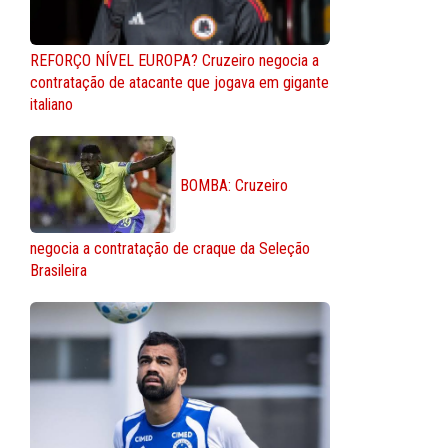
REFORÇO NÍVEL EUROPA? Cruzeiro negocia a
contratação de atacante que jogava em gigante
italiano
BOMBA: Cruzeiro
negocia a contratação de craque da Seleção
Brasileira