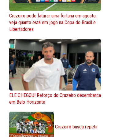
Cruzeiro pode faturar uma fortuna em agosto;
veja quanto está em jogo na Copa do Brasil e
Libertadores
ELE CHEGOU! Reforço do Cruzeiro desembarca
em Belo Horizonte
Cruzeiro busca repetir