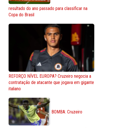
resultado do ano passado para classificar na
Copa do Brasil
REFORÇO NÍVEL EUROPA? Cruzeiro negocia a
contratação de atacante que jogava em gigante
italiano
BOMBA: Cruzeiro