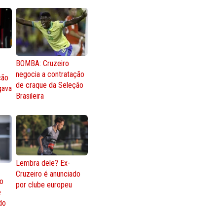
BOMBA: Cruzeiro
negocia a contratação
ção
de craque da Seleção
gava
Brasileira
Lembra dele? Ex-
Cruzeiro é anunciado
go
por clube europeu
e
 do