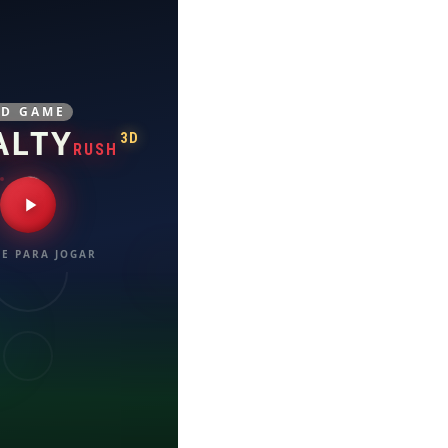
3D GAME
ALTY
3D
RUSH
E PARA JOGAR