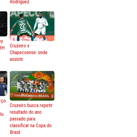
Rodríguez
ey
Cruzeiro x
BH
Chapecoense: onde
assistir
rço
Cruzeiro busca repetir
resultado do ano
lo
passado para
classificar na Copa do
Brasil