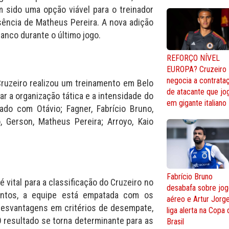
m sido uma opção viável para o treinador
sência de Matheus Pereira. A nova adição
banco durante o último jogo.
REFORÇO NÍVEL
EUROPA? Cruzeiro
negocia a contrata
ruzeiro realizou um treinamento em Belo
de atacante que jo
ar a organização tática e a intensidade do
em gigante italiano
ado com Otávio; Fagner, Fabrício Bruno,
 Gerson, Matheus Pereira; Arroyo, Kaio
Fabrício Bruno
é vital para a classificação do Cruzeiro no
desabafa sobre jo
ntos, a equipe está empatada com os
aéreo e Artur Jorg
desvantagens em critérios de desempate,
liga alerta na Copa
O resultado se torna determinante para as
Brasil