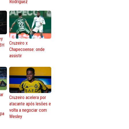
Rodríguez
ey
Cruzeiro x
BH
Chapecoense: onde
assistir
ar
Cruzeiro acelera por
atacante após lesões e
o
volta a negociar com
opa
Wesley