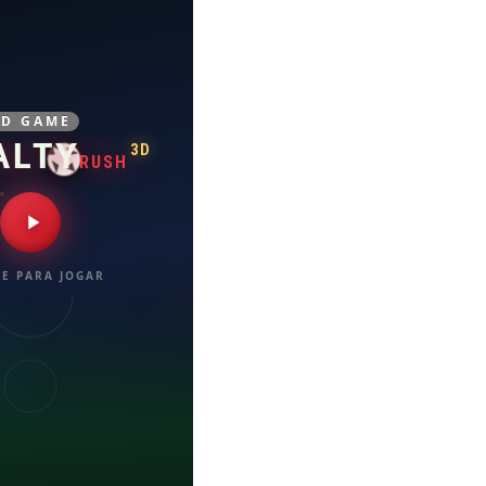
3D GAME
ALTY
3D
RUSH
E PARA JOGAR