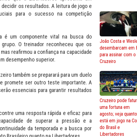
decidir os resultados. A leitura de jogo e
uciais para o sucesso na competição
ica é um componente vital na busca do
João Costa e Wesl
o grupo. O treinador reconheceu que os
desembarcam em 
, mas reafirmou a confiança na capacidade
para assinar com o
 um desempenho superior.
Cruzeiro
uzeiro também se preparará para um duelo
ue promete ser outro teste importante. A
serão essenciais para garantir resultados
Cruzeiro pode fatur
uma fortuna em
contre uma resposta rápida e eficaz para
agosto; veja quant
capacidade de superar a pressão e a
está em jogo na C
do Brasil e
continuidade da temporada e a busca por
Libertadores
o Brasileiro quanto na Libertadores.