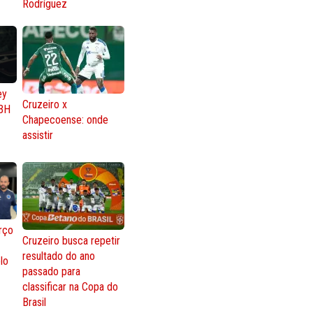
Rodríguez
ey
Cruzeiro x
BH
Chapecoense: onde
assistir
rço
Cruzeiro busca repetir
resultado do ano
lo
passado para
classificar na Copa do
Brasil