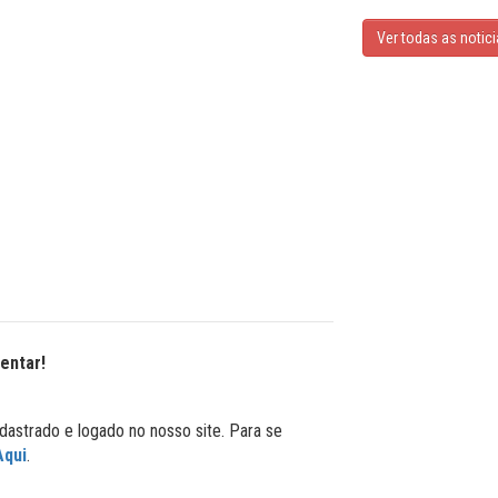
Ver todas as notic
entar!
dastrado e logado no nosso site. Para se
Aqui
.