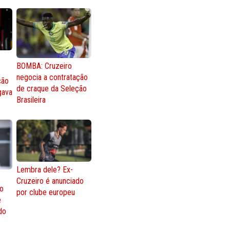
BOMBA: Cruzeiro
negocia a contratação
ção
de craque da Seleção
gava
Brasileira
Lembra dele? Ex-
Cruzeiro é anunciado
go
por clube europeu
e
 do