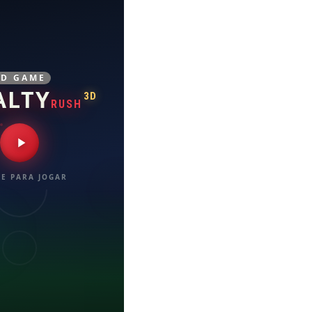
3D GAME
ALTY
3D
RUSH
E PARA JOGAR