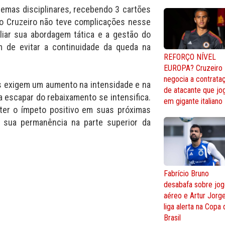
lemas disciplinares, recebendo 3 cartões
 o Cruzeiro não teve complicações nesse
aliar sua abordagem tática e a gestão do
m de evitar a continuidade da queda na
REFORÇO NÍVEL
EUROPA? Cruzeiro
negocia a contrata
 exigem um aumento na intensidade e na
de atacante que jo
ra escapar do rebaixamento se intensifica.
em gigante italiano
nter o ímpeto positivo em suas próximas
r sua permanência na parte superior da
Fabrício Bruno
desabafa sobre jo
aéreo e Artur Jorg
liga alerta na Copa
Brasil