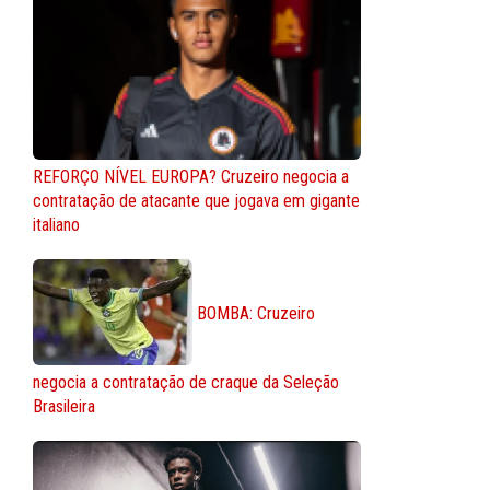
REFORÇO NÍVEL EUROPA? Cruzeiro negocia a
contratação de atacante que jogava em gigante
italiano
BOMBA: Cruzeiro
negocia a contratação de craque da Seleção
Brasileira