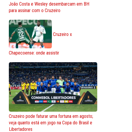
João Costa e Wesley desembarcam em BH
para assinar com o Cruzeiro
Cruzeiro x
Chapecoense: onde assistir
Cruzeiro pode faturar uma fortuna em agosto;
veja quanto está em jogo na Copa do Brasil e
Libertadores