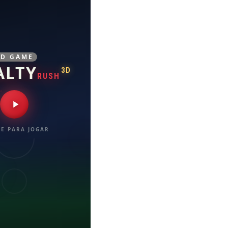
3D GAME
ALTY
3D
RUSH
E PARA JOGAR