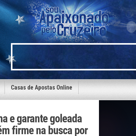
Casas de Apostas Online
ha e garante goleada
ém firme na busca por