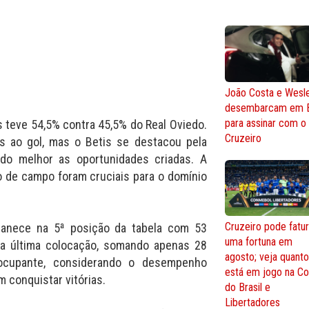
João Costa e Wesl
desembarcam em 
para assinar com o
s teve 54,5% contra 45,5% do Real Oviedo.
Cruzeiro
s ao gol, mas o Betis se destacou pela
ndo melhor as oportunidades criadas. A
o de campo foram cruciais para o domínio
Cruzeiro pode fatur
manece na 5ª posição da tabela com 53
uma fortuna em
 a última colocação, somando apenas 28
agosto; veja quant
ocupante, considerando o desempenho
está em jogo na C
m conquistar vitórias.
do Brasil e
Libertadores