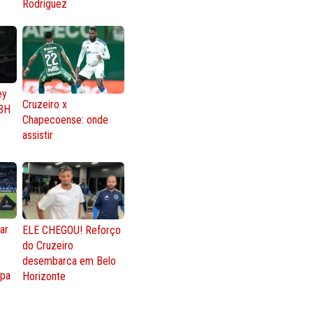
Rodríguez
ey
Cruzeiro x
BH
Chapecoense: onde
assistir
ar
ELE CHEGOU! Reforço
do Cruzeiro
o
desembarca em Belo
opa
Horizonte