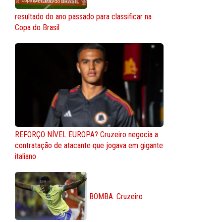
resultado do ano passado para classificar na
Copa do Brasil
REFORÇO NÍVEL EUROPA? Cruzeiro negocia a
contratação de atacante que jogava em gigante
italiano
BOMBA: Cruzeiro