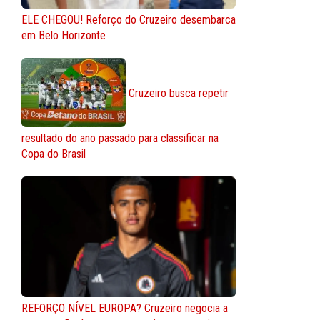
ELE CHEGOU! Reforço do Cruzeiro desembarca
em Belo Horizonte
Cruzeiro busca repetir
resultado do ano passado para classificar na
Copa do Brasil
REFORÇO NÍVEL EUROPA? Cruzeiro negocia a