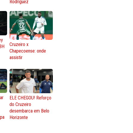
Rodríguez
ey
Cruzeiro x
BH
Chapecoense: onde
assistir
ar
ELE CHEGOU! Reforço
do Cruzeiro
o
desembarca em Belo
opa
Horizonte