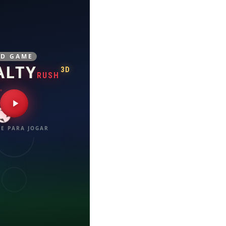
3D GAME
ALTY
3D
RUSH
E PARA JOGAR