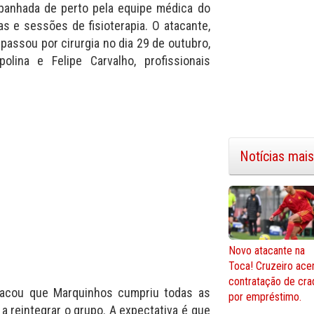
panhada de perto pela equipe médica do
as e sessões de fisioterapia. O atacante,
assou por cirurgia no dia 29 de outubro,
olina e Felipe Carvalho, profissionais
Notícias mais
Novo atacante na
Toca! Cruzeiro ace
contratação de cra
stacou que Marquinhos cumpriu todas as
por empréstimo.
 a reintegrar o grupo. A expectativa é que