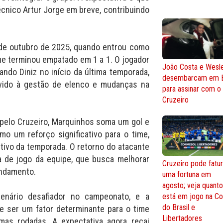
écnico Artur Jorge em breve, contribuindo
 de outubro de 2025, quando entrou como
ue terminou empatado em 1 a 1. O jogador
João Costa e Wesl
ando Diniz no início da última temporada,
desembarcam em 
vido à gestão de elenco e mudanças na
para assinar com o
Cruzeiro
 pelo Cruzeiro, Marquinhos soma um gol e
mo um reforço significativo para o time,
vo da temporada. O retorno do atacante
a de jogo da equipe, que busca melhorar
Cruzeiro pode fatur
ndamento.
uma fortuna em
agosto; veja quant
enário desafiador no campeonato, e a
está em jogo na C
do Brasil e
e ser um fator determinante para o time
Libertadores
mas rodadas. A expectativa agora recai