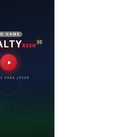
3D GAME
ALTY
3D
RUSH
E PARA JOGAR