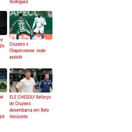
Rodríguez
ey
Cruzeiro x
BH
Chapecoense: onde
assistir
ar
ELE CHEGOU! Reforço
do Cruzeiro
o
desembarca em Belo
opa
Horizonte