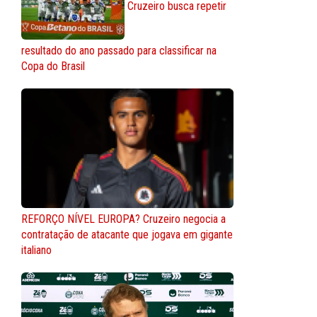
Cruzeiro busca repetir
resultado do ano passado para classificar na
Copa do Brasil
REFORÇO NÍVEL EUROPA? Cruzeiro negocia a
contratação de atacante que jogava em gigante
italiano