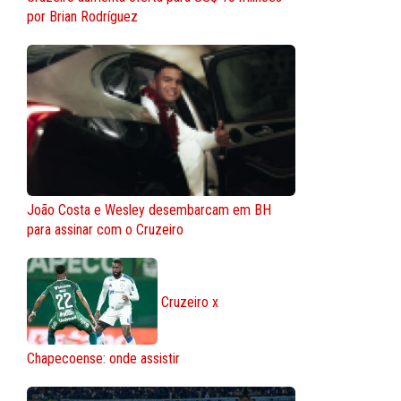
por Brian Rodríguez
João Costa e Wesley desembarcam em BH
para assinar com o Cruzeiro
Cruzeiro x
Chapecoense: onde assistir