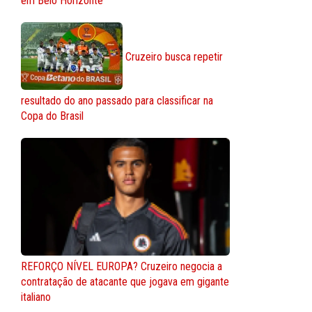
em Belo Horizonte
Cruzeiro busca repetir
resultado do ano passado para classificar na
Copa do Brasil
REFORÇO NÍVEL EUROPA? Cruzeiro negocia a
contratação de atacante que jogava em gigante
italiano