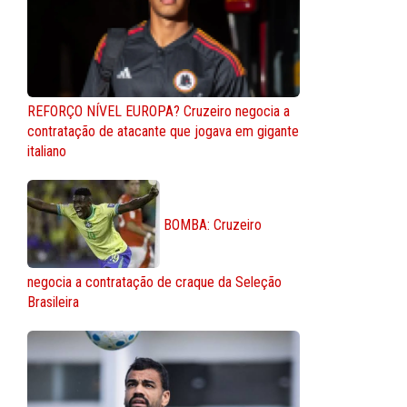
REFORÇO NÍVEL EUROPA? Cruzeiro negocia a
contratação de atacante que jogava em gigante
italiano
BOMBA: Cruzeiro
negocia a contratação de craque da Seleção
Brasileira