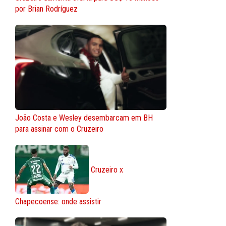
por Brian Rodríguez
João Costa e Wesley desembarcam em BH
para assinar com o Cruzeiro
Cruzeiro x
Chapecoense: onde assistir