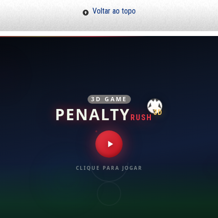
Voltar ao topo
3D GAME
PENALTY
3D
RUSH
CLIQUE PARA JOGAR