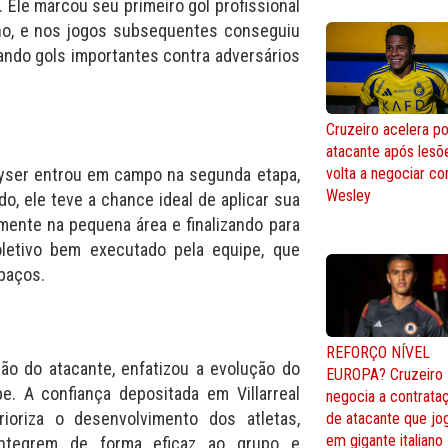
 Ele marcou seu primeiro gol profissional
lho, e nos jogos subsequentes conseguiu
ando gols importantes contra adversários
Cruzeiro acelera po
atacante após lesõ
eyser entrou em campo na segunda etapa,
volta a negociar c
Wesley
o, ele teve a chance ideal de aplicar sua
amente na pequena área e finalizando para
oletivo bem executado pela equipe, que
paços.
REFORÇO NÍVEL
ão do atacante, enfatizou a evolução do
EUROPA? Cruzeiro
e. A confiança depositada em Villarreal
negocia a contrata
ioriza o desenvolvimento dos atletas,
de atacante que jo
em gigante italiano
integrem de forma eficaz ao grupo e