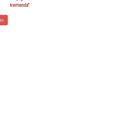
tremenda"
ias