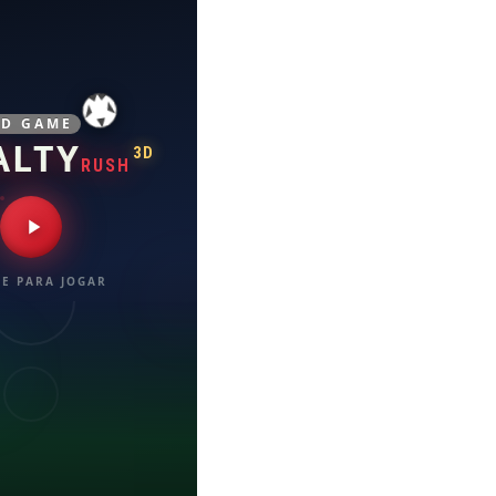
3D GAME
ALTY
3D
RUSH
E PARA JOGAR