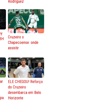
Rodríguez
ey
Cruzeiro x
BH
Chapecoense: onde
assistir
ar
ELE CHEGOU! Reforço
do Cruzeiro
o
desembarca em Belo
opa
Horizonte