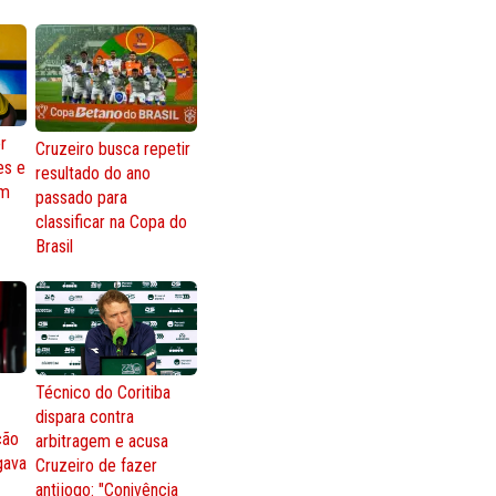
r
Cruzeiro busca repetir
es e
resultado do ano
om
passado para
classificar na Copa do
Brasil
Técnico do Coritiba
dispara contra
ção
arbitragem e acusa
gava
Cruzeiro de fazer
antijogo: "Conivência