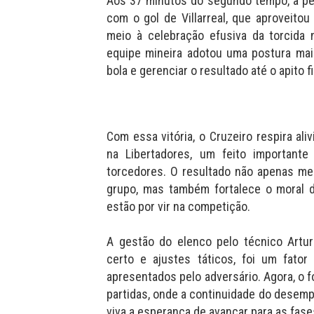
Aos 37 minutos do segundo tempo, a pe
com o gol de Villarreal, que aproveit
meio à celebração efusiva da torcida 
equipe mineira adotou uma postura mais
bola e gerenciar o resultado até o apito fi
Com essa vitória, o Cruzeiro respira al
na Libertadores, um feito important
torcedores. O resultado não apenas mel
grupo, mas também fortalece o moral d
estão por vir na competição.
A gestão do elenco pelo técnico Artu
certo e ajustes táticos, foi um fator
apresentados pelo adversário. Agora, o f
partidas, onde a continuidade do desemp
viva a esperança de avançar para as fase