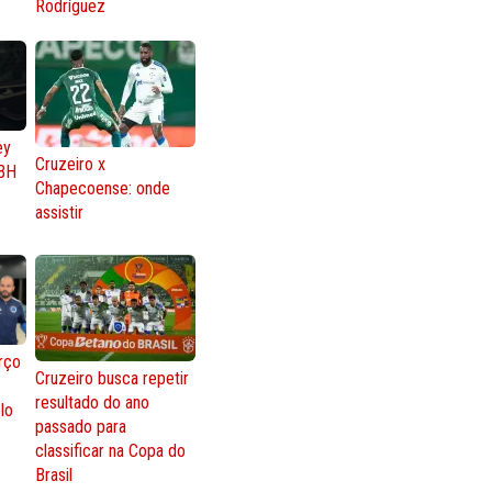
Rodríguez
ey
Cruzeiro x
BH
Chapecoense: onde
assistir
rço
Cruzeiro busca repetir
resultado do ano
lo
passado para
classificar na Copa do
Brasil