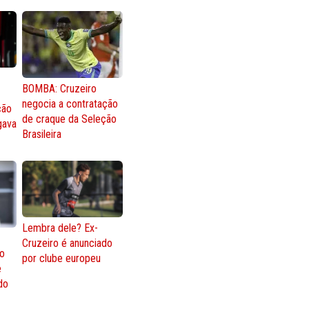
BOMBA: Cruzeiro
negocia a contratação
ção
de craque da Seleção
gava
Brasileira
Lembra dele? Ex-
Cruzeiro é anunciado
go
por clube europeu
e
 do