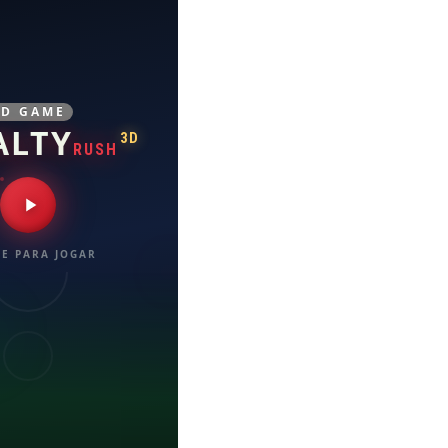
3D GAME
ALTY
3D
RUSH
E PARA JOGAR