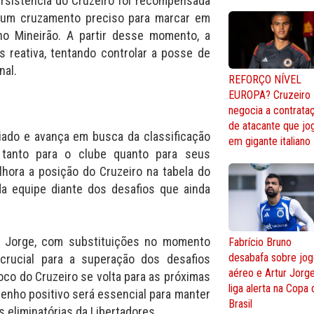
rsistência do Cruzeiro foi recompensada
ou um cruzamento preciso para marcar em
no Mineirão. A partir desse momento, a
 reativa, tentando controlar a posse de
nal.
REFORÇO NÍVEL
EUROPA? Cruzeiro
negocia a contrata
de atacante que jo
iviado e avança em busca da classificação
em gigante italiano
e tanto para o clube quanto para seus
hora a posição do Cruzeiro na tabela do
a equipe diante dos desafios que ainda
r Jorge, com substituições no momento
Fabrício Bruno
desabafa sobre jo
 crucial para a superação dos desafios
aéreo e Artur Jorg
oco do Cruzeiro se volta para as próximas
liga alerta na Copa
enho positivo será essencial para manter
Brasil
s eliminatórias da Libertadores.