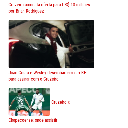
Cruzeiro aumenta oferta para US$ 10 milhões
por Brian Rodríguez
João Costa e Wesley desembarcam em BH
para assinar com o Cruzeiro
Cruzeiro x
Chapecoense: onde assistir