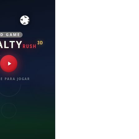
3D GAME
ALTY
3D
RUSH
E PARA JOGAR