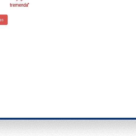
tremenda"
ias