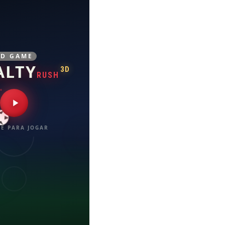
3D GAME
ALTY
3D
RUSH
E PARA JOGAR