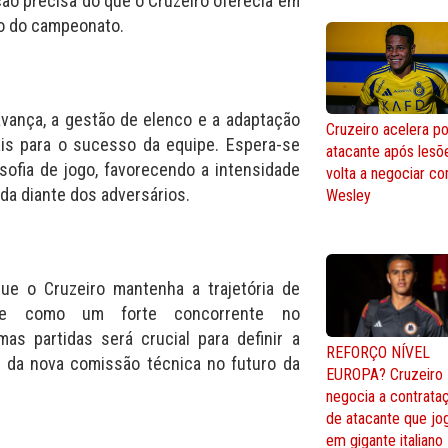
ação precisa do que o Cruzeiro oferecia em
ro do campeonato.
vança, a gestão de elenco e a adaptação
Cruzeiro acelera po
ais para o sucesso da equipe. Espera-se
atacante após lesõ
sofia de jogo, favorecendo a intensidade
volta a negociar c
ada diante dos adversários.
Wesley
ue o Cruzeiro mantenha a trajetória de
do-se como um forte concorrente no
s partidas será crucial para definir a
REFORÇO NÍVEL
o da nova comissão técnica no futuro da
EUROPA? Cruzeiro
negocia a contrata
de atacante que jo
em gigante italiano