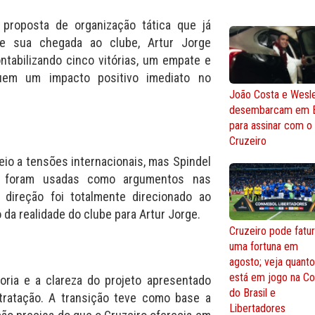
proposta de organização tática que já
e sua chegada ao clube, Artur Jorge
ntabilizando cinco vitórias, um empate e
uem um impacto positivo imediato no
João Costa e Wesl
desembarcam em 
para assinar com o
Cruzeiro
io a tensões internacionais, mas Spindel
o foram usadas como argumentos nas
 direção foi totalmente direcionado ao
da realidade do clube para Artur Jorge.
Cruzeiro pode fatur
uma fortuna em
agosto; veja quant
está em jogo na C
oria e a clareza do projeto apresentado
do Brasil e
ntratação. A transição teve como base a
Libertadores