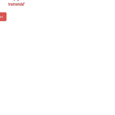
tremenda"
ias