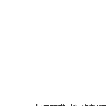
Nenhum comentário. Seja o primeiro a com