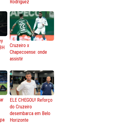
Rodríguez
ey
Cruzeiro x
BH
Chapecoense: onde
assistir
ar
ELE CHEGOU! Reforço
do Cruzeiro
o
desembarca em Belo
opa
Horizonte