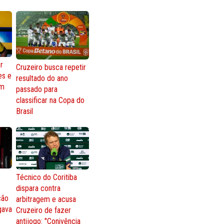
r
Cruzeiro busca repetir
es e
resultado do ano
om
passado para
classificar na Copa do
Brasil
Técnico do Coritiba
dispara contra
ção
arbitragem e acusa
gava
Cruzeiro de fazer
antijogo: "Conivência