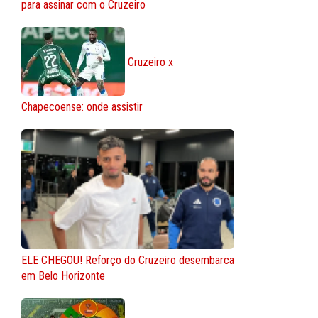
para assinar com o Cruzeiro
Cruzeiro x
Chapecoense: onde assistir
ELE CHEGOU! Reforço do Cruzeiro desembarca
em Belo Horizonte