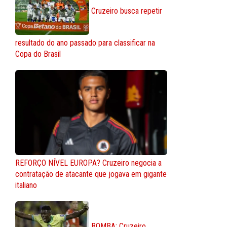
Cruzeiro busca repetir
resultado do ano passado para classificar na
Copa do Brasil
REFORÇO NÍVEL EUROPA? Cruzeiro negocia a
contratação de atacante que jogava em gigante
italiano
BOMBA: Cruzeiro