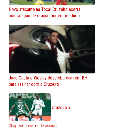
Novo atacante na Toca! Cruzeiro acerta
contratação de craque por empréstimo.
João Costa e Wesley desembarcam em BH
para assinar com o Cruzeiro
Cruzeiro x
Chapecoense: onde assistir