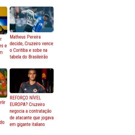
Matheus Pereira
r
decide, Cruzeiro vence
es e
o Coritiba e sobe na
om
tabela do Brasileirão
REFORÇO NÍVEL
tir
EUROPA? Cruzeiro
negocia a contratação
de atacante que jogava
 do
em gigante italiano