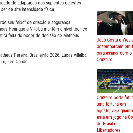
apacidade de adaptação dos suplentes celestes
er de alta intensidade física.
erde seu "eixo" de criação e segurança
eus Henrique e Villalba mantém o nível técnico
entirá falta do poder de decisão de Matheus
João Costa e Wesl
desembarcam em 
para assinar com o
theus Pereira, Brasileirão 2026, Lucas Villalba,
Cruzeiro
iro, Léo Condé.
Cruzeiro pode fatur
uma fortuna em
agosto; veja quant
está em jogo na C
do Brasil e
Libertadores