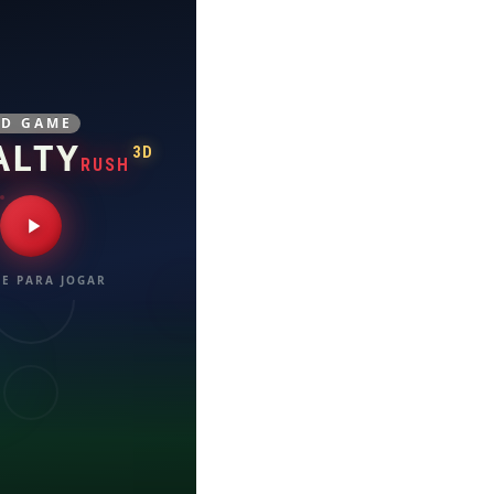
3D GAME
ALTY
3D
RUSH
E PARA JOGAR