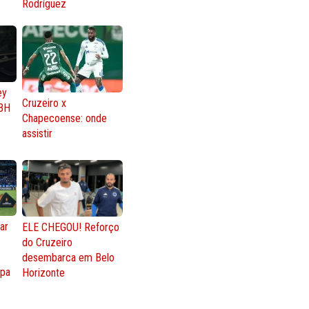
Rodríguez
ey
Cruzeiro x
BH
Chapecoense: onde
assistir
ar
ELE CHEGOU! Reforço
do Cruzeiro
o
desembarca em Belo
opa
Horizonte