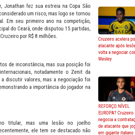
, Jonathan fez sua estreia na Copa São
 considerado um risco, mas logo se tornou
nal. Em seu primeiro ano na competição,
cipal do Ceará, onde disputou 15 partidas,
Cruzeiro por R$ 8 milhões.
Cruzeiro acelera po
atacante após lesõ
volta a negociar c
Wesley
os de inconstância, mas sua posição foi
internacionais, notadamente o Zenit da
 a discutir valores, mas a negociação foi
demonstrando a importância do jogador na
REFORÇO NÍVEL
EUROPA? Cruzeiro
negocia a contrata
mo titular, mas uma lesão no joelho
de atacante que jo
Recentemente, ele tem se destacado não
em gigante italiano