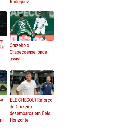
Rodríguez
ey
Cruzeiro x
BH
Chapecoense: onde
assistir
ar
ELE CHEGOU! Reforço
do Cruzeiro
o
desembarca em Belo
opa
Horizonte