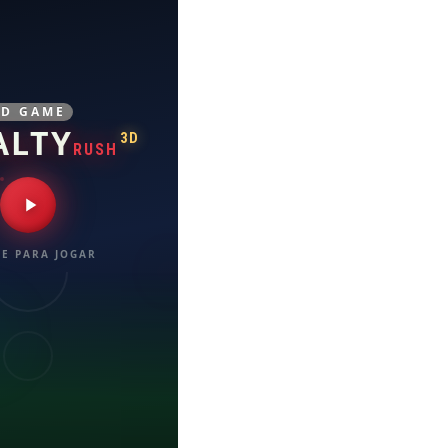
3D GAME
ALTY
3D
RUSH
E PARA JOGAR