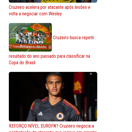
Cruzeiro acelera por atacante após lesões e
volta a negociar com Wesley
Cruzeiro busca repetir
resultado do ano passado para classificar na
Copa do Brasil
REFORÇO NÍVEL EUROPA? Cruzeiro negocia a