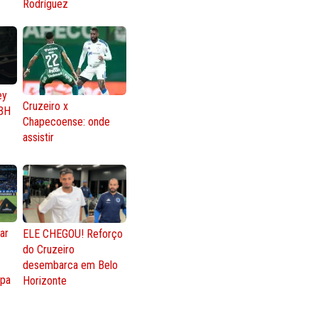
Rodríguez
ey
Cruzeiro x
BH
Chapecoense: onde
assistir
ar
ELE CHEGOU! Reforço
do Cruzeiro
o
desembarca em Belo
opa
Horizonte