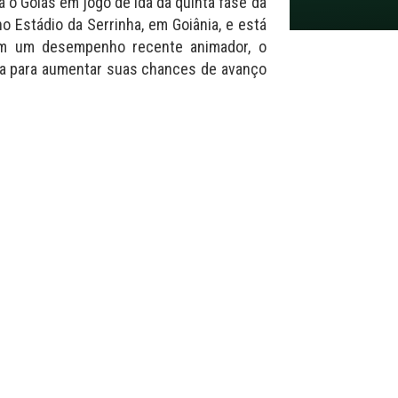
 o Goiás em jogo de ida da quinta fase da
no Estádio da Serrinha, em Goiânia, e está
Com um desempenho recente animador, o
asa para aumentar suas chances de avanço