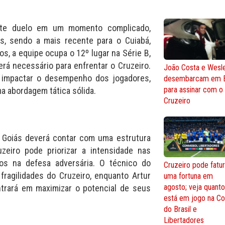
ste duelo em um momento complicado,
s, sendo a mais recente para o Cuiabá,
s, a equipe ocupa o 12º lugar na Série B,
á necessário para enfrentar o Cruzeiro.
João Costa e Wesl
 impactar o desempenho dos jogadores,
desembarcam em 
para assinar com o
ma abordagem tática sólida.
Cruzeiro
 Goiás deverá contar com uma estrutura
zeiro pode priorizar a intensidade nas
os na defesa adversária. O técnico do
Cruzeiro pode fatur
 fragilidades do Cruzeiro, enquanto Artur
uma fortuna em
agosto; veja quant
ntrará em maximizar o potencial de seus
está em jogo na C
do Brasil e
Libertadores