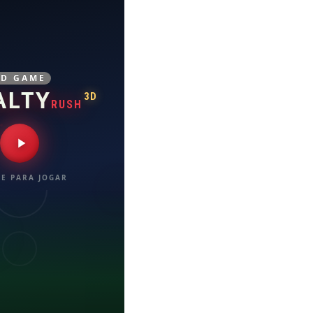
3D GAME
ALTY
3D
RUSH
E PARA JOGAR