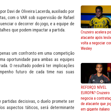
or Davi de Oliveira Lacerda, auxiliado por
tas, com o VAR sob supervisão de Rafael
uenciar o decorrer do jogo, e a equipe de
talhes que podem impactar a partida.
Cruzeiro acelera po
atacante após lesõ
volta a negociar c
Wesley
é apenas um confronto em uma competição
uma oportunidade para ambas as equipes
da. O resultado poderá ter implicações
sempenho futuro de cada time nas suas
REFORÇO NÍVEL
EUROPA? Cruzeiro
negocia a contrata
e partidas decisivas, o duelo promete ser
de atacante que jo
dos aspectos táticos, será determinante
em gigante italiano