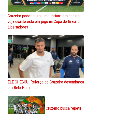
Cruzeiro pode faturar uma fortuna em agosto;
veja quanto está em jogo na Copa do Brasil e
Libertadores
ELE CHEGOU! Reforço do Cruzeiro desembarca
em Belo Horizonte
Cruzeiro busca repetir