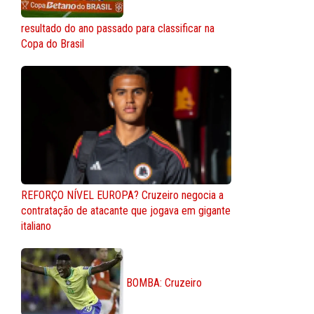
resultado do ano passado para classificar na
Copa do Brasil
REFORÇO NÍVEL EUROPA? Cruzeiro negocia a
contratação de atacante que jogava em gigante
italiano
BOMBA: Cruzeiro