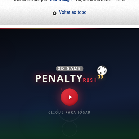
Voltar ao topo
3D GAME
PENALTY
3D
RUSH
CLIQUE PARA JOGAR