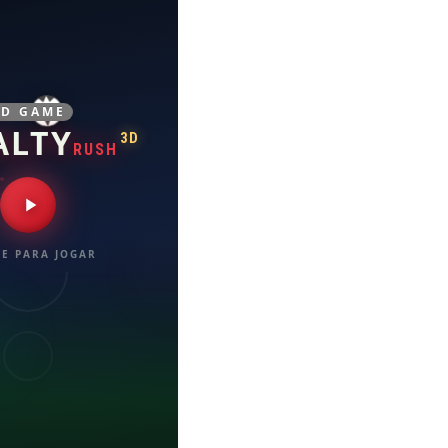
3D GAME
ALTY
3D
RUSH
E PARA JOGAR