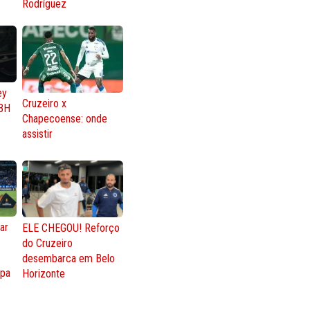
Rodríguez
ey
Cruzeiro x
BH
Chapecoense: onde
assistir
ar
ELE CHEGOU! Reforço
do Cruzeiro
o
desembarca em Belo
opa
Horizonte