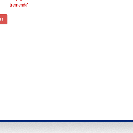
tremenda"
ias