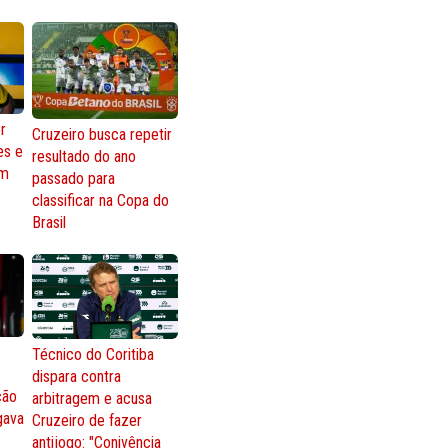
r
Cruzeiro busca repetir
es e
resultado do ano
om
passado para
classificar na Copa do
Brasil
Técnico do Coritiba
dispara contra
ção
arbitragem e acusa
gava
Cruzeiro de fazer
antijogo: "Conivência