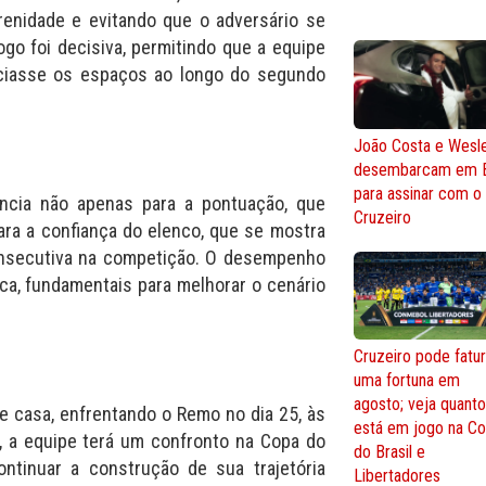
renidade e evitando que o adversário se
ogo foi decisiva, permitindo que a equipe
nciasse os espaços ao longo do segundo
João Costa e Wesl
desembarcam em 
para assinar com o
ância não apenas para a pontuação, que
Cruzeiro
ara a confiança do elenco, que se mostra
onsecutiva na competição. O desempenho
tica, fundamentais para melhorar o cenário
Cruzeiro pode fatur
uma fortuna em
agosto; veja quant
e casa, enfrentando o Remo no dia 25, às
está em jogo na C
o, a equipe terá um confronto na Copa do
do Brasil e
ontinuar a construção de sua trajetória
Libertadores