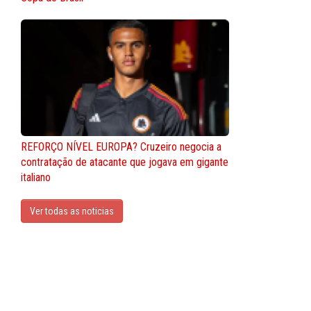
REFORÇO NÍVEL EUROPA? Cruzeiro negocia a
contratação de atacante que jogava em gigante
italiano
Ver todas as noticias