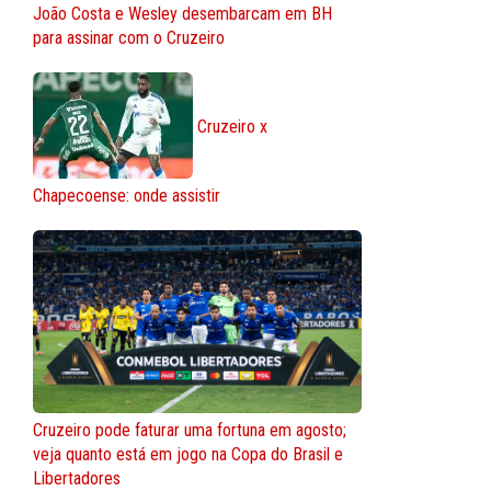
João Costa e Wesley desembarcam em BH
para assinar com o Cruzeiro
Cruzeiro x
Chapecoense: onde assistir
Cruzeiro pode faturar uma fortuna em agosto;
veja quanto está em jogo na Copa do Brasil e
Libertadores